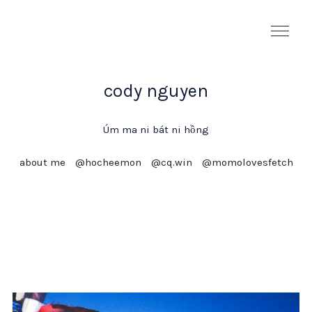
cody nguyen
Úm ma ni bát ni hồng
about me
@hocheemon
@cq.win
@momolovesfetch