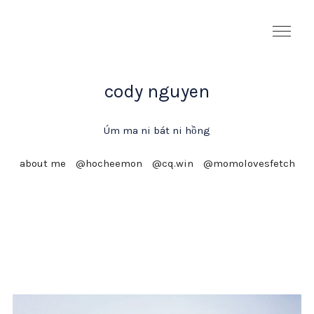
cody nguyen
Úm ma ni bát ni hồng
about me
@hocheemon
@cq.win
@momolovesfetch